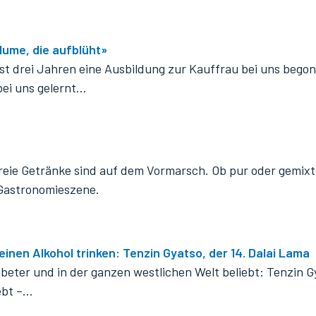
Blume, die aufblüht»
ast drei Jahren eine Ausbildung zur Kauffrau bei uns begon
bei uns gelernt…
freie Getränke sind auf dem Vormarsch. Ob pur oder gemix
 Gastronomieszene.
inen Alkohol trinken: Tenzin Gyatso, der 14. Dalai Lama
ibeter und in der ganzen westlichen Welt beliebt: Tenzin Gy
lebt –…