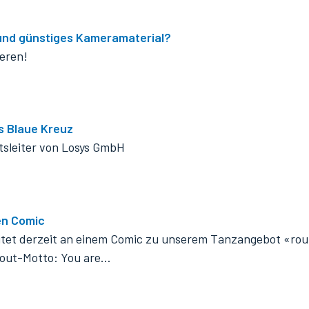
und günstiges Kameramaterial?
ieren!
s Blaue Kreuz
tsleiter von Losys GmbH
en Comic
itet derzeit an einem Comic zu unserem Tanzangebot «ro
bout-Motto: You are…