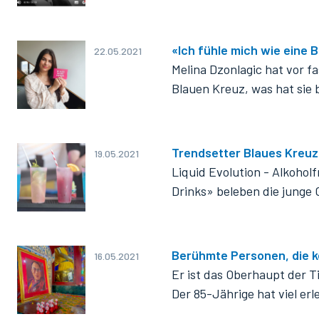
Dry January
Schokoladenkäfer
Blaues Kreuz weltweit
Nationaler Aktionstag Alkoholprobleme
«Ich fühle mich wie eine 
22.05.2021
Aktionswochen
Melina Dzonlagic hat vor f
Blauen Kreuz, was hat sie 
Trendsetter Blaues Kreuz
19.05.2021
Liquid Evolution - Alkohol
Drinks» beleben die junge
Berühmte Personen, die ke
16.05.2021
Er ist das Oberhaupt der T
Der 85-Jährige hat viel er