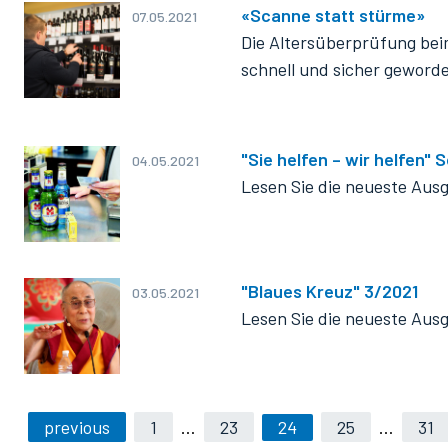
«Scanne statt stürme»
07.05.2021
Die Altersüberprüfung bei
schnell und sicher geword
"Sie helfen – wir helfen"
04.05.2021
Lesen Sie die neueste Aus
"Blaues Kreuz" 3/2021
03.05.2021
Lesen Sie die neueste Ausg
previous
1
…
23
24
25
…
31