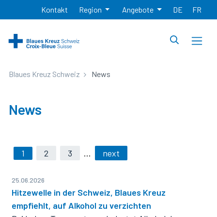
Kontakt
Region
Angebote
DE
FR
Blaues Kreuz Schweiz
News
News
1
2
3
…
next
25.06.2026
Hitzewelle in der Schweiz, Blaues Kreuz
empfiehlt, auf Alkohol zu verzichten